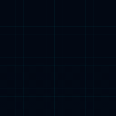
牌价值最大化。
合作伙伴
联赛 · 协会 · 品牌 — 携手共建体育生态
中超联赛
CBA联盟
田径协会
游泳联合会
环法中国
乒超联赛