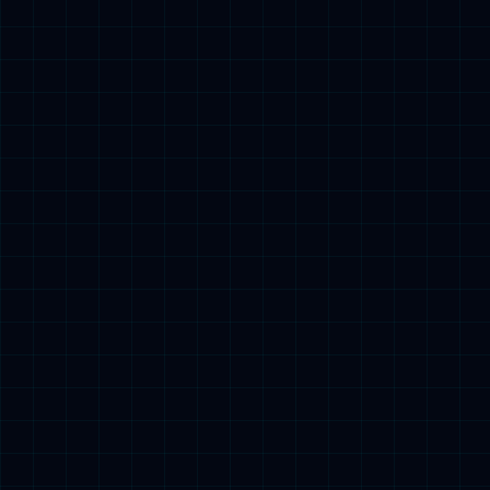
熊猫
体育
快乐运动 · 智慧健身 — 全方位体育资讯门户，以和为贵，服务全球
体育爱好者。
© 2026 熊猫体育「中国」官方网站
备案号：沪ICP备2026-XXXXXX号
联系我们
400-8820-6688
contact@hnsweixiao.com
上海市浦东新区世纪大道100号 体育大厦18层
周一至周五 09:00-21:00