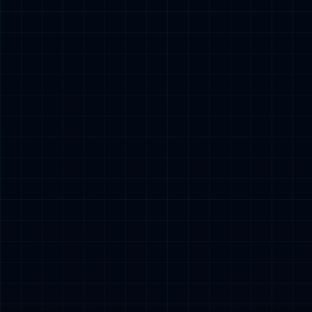
趣闻 · 故事 · 历史 · 名人 — 体育文化宝库
🏅 马拉松起源
马拉松源于公元前490年希腊士兵菲迪皮德斯报捷长跑，全程
42.195公里，如今已成为全球最受欢迎的长跑运动。