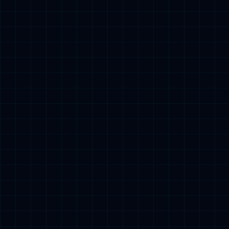
🏊 游泳趣闻
菲尔普斯拥有23枚奥运金牌，是奥运史上夺金最多的运动员，
他的"鲨鱼皮"泳衣曾引发科技与公平的讨论。
🏸 国羽荣耀
中国羽毛球队共获得奥运金牌20枚，林丹是首位蝉联奥运男单
冠军的选手，被誉为"超级丹"。