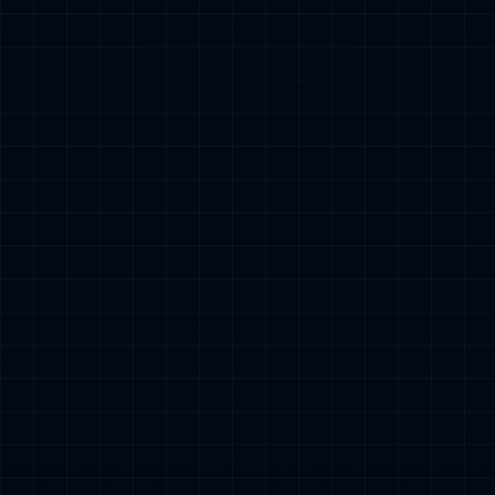
🏢 熊猫体育快讯
📰 公司新闻 · 3天前
熊猫体育签约CBA官方数据合作伙伴
双方将共建篮球大数据平台，推动赛事数字化。
🏐 女排动态
🏐 排球 · 昨天
中国女排3-0完胜巴西 世联赛四连胜