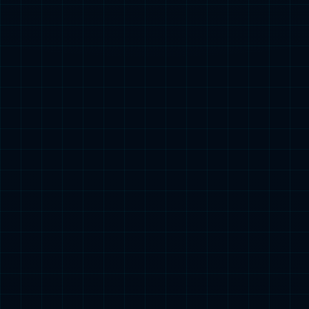
件、近期免冠照片（电子版）、健康证明或体检报告
包月、包年及赛事合作。配套设施包括音响系统、电
🎓 体育培训课程如何分级？教练资质如何？
（部分赛事需要）、既往参赛记录（如有）。线上报
子计时计分屏、直播设备等，可根据需求定制。具体
培训课程分为启蒙级（0基础）、进阶级（有基
名流程：注册/登录熊猫体育账号 → 选择赛事 → 填
价格请致电 400-8820-6688 查询。
础）、精英级（校队/俱乐部水平）和专业级（准职
写个人信息 → 上传材料 → 在线缴费 → 收到确认短
业/职业）四个等级。所有教练均持有国家体育总局
信/邮件 → 赛前领取参赛包。我们支持个人报名和团
颁发的教练员资格证书，其中30%拥有国际教练认
队报名两种模式，团队报名可享受优惠。报名截止前
体育动态
证（如FIFA、FIBA、ITF等）。教练团队平均教龄8
可免费修改信息，截止后需联系组委会。
年以上，定期接受培训和考核。每节课均配备教学大
纲和训练反馈报告，家长可随时查看学员成长轨迹。
体育新闻 · 公司新闻 — 直击赛场内外
免费试听课开放预约中！
🏆 欧冠决赛战报