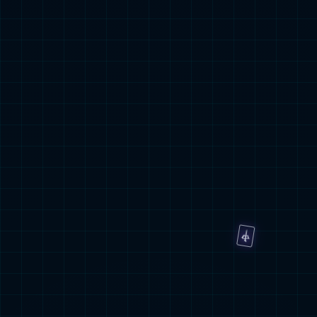
体育公益
“运动点亮未来”公益计划，惠及50+山区学校。
客户反馈
来自真实用户的声音 · 用心服务每一刻
张教练
张
篮球青训教练